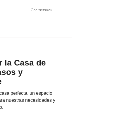
☰
Contáctanos
 la Casa de
asos y
e
asa perfecta, un espacio
ra nuestras necesidades y
o.