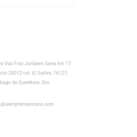
lo Vial Fray Junípero Serra km 17
icio 20012 col. El Salitre, 76127,
iago de Querétaro, Qro.
a@siempremexicana.com