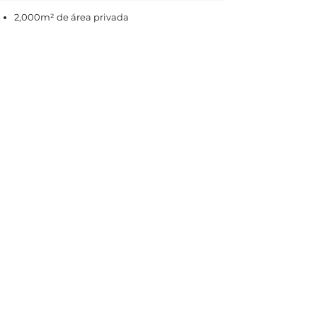
2,000m² de área privada​
10,000m² de áreas verdes
800m² de jardín privado
Caballerizas
Ciclopista
Gym
Padel
Exclusividad y seguridad
$ 7,489,000 mxn
Saber más
Mini-Rancho Jacaranda