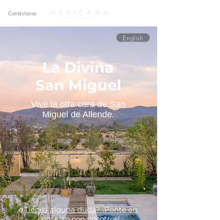
Contáctanos
English
La Divina
San Miguel
Vive la otra cara de San
Miguel de Allende.
¿Tienes alguna duda? ¡Ponte en
contacto con nosotros!